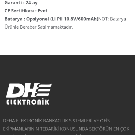
Garanti : 24 ay
CE Sertifikası : Evet
Batarya : Opsiyonel (Li Pil 10.8V/600mAh)
NOT: Batarya
Ürünle Beraber Satılmamaktadır.
DEHA ELEKTRONİK BANKACILIK SİSTEMLERİ VE OFİS
EKİPMANLARININ TEDARİKİ KONUSUNDA SEKTÖRÜN EN ÇOK