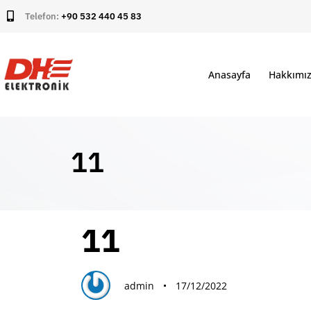
Telefon:
+90 532 440 45 83
Anasayfa
Hakkımı
11
PUBLISHED
Author
Published
11
IN:
on:
admin
17/12/2022