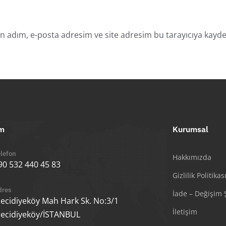
n adım, e-posta adresim ve site adresim bu tarayıcıya kayded
im
Kurumsal
lefon
Hakkımızda
90 532 440 45 83
Gizlilik Politikas
dres
İade – Değişim Ş
ecidiyeköy Mah Hark Sk. No:3/1
İletişim
ecidiyeköy/İSTANBUL