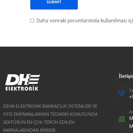
Daha sonraki yorumlarımda kullanılması içi
İletiş
Te
+
DEHA ELEKTRONİK BANKACILIK SİSTEMLERİ VE
A
OFİS EKİPMANLARININ TEDARİKİ KONUSUNDA
M
SEKTÖRÜN EN ÇOK TERCİH EDİLEN
M
MARKALARINDAN BİRİDİR.