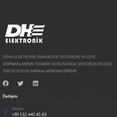
DEHA ELEKTRONİK BANKACILIK SİSTEMLERİ VE OFİS
EKİPMANLARININ TEDARİKİ KONUSUNDA SEKTÖRÜN EN ÇOK
TERCİH EDİLEN MARKALARINDAN BİRİDİR.
İletişim
Telefon
+90 532 440 45 83