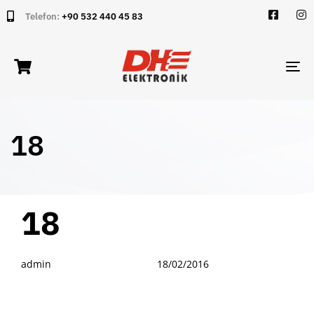
Telefon:
+90 532 440 45 83
TO
NA
18
PUBLISHED
Author
Published
18
IN:
on:
admin
18/02/2016