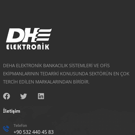
DEHA ELEKTRONİK BANKACILIK SİSTEMLERİ VE OFİS
EKİPMANLARININ TEDARİKİ KONUSUNDA SEKTÖRÜN EN ÇOK
TERCİH EDİLEN MARKALARINDAN BİRİDİR.
İletişim
Telefon
+90 532 440 45 83