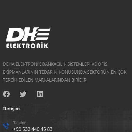
DEHA ELEKTRONİK BANKACILIK SİSTEMLERİ VE OFİS
EKİPMANLARININ TEDARİKİ KONUSUNDA SEKTÖRÜN EN ÇOK
TERCİH EDİLEN MARKALARINDAN BİRİDİR.
İletişim
Telefon
+90 532 440 45 83