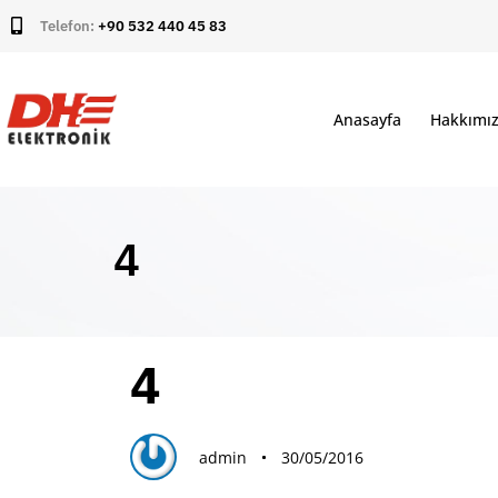
Telefon:
+90 532 440 45 83
Anasayfa
Hakkımı
4
PUBLISHED
Author
Published
4
IN:
on:
admin
30/05/2016