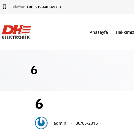
Telefon:
+90 532 440 45 83
Anasayfa
Hakkımı
6
PUBLISHED
Author
Published
6
IN:
on:
admin
30/05/2016