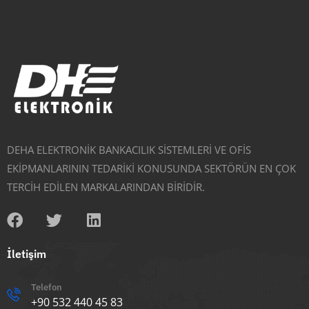
DEHA ELEKTRONİK BANKACILIK SİSTEMLERİ VE OFİS
EKİPMANLARININ TEDARİKİ KONUSUNDA SEKTÖRÜN EN ÇOK
TERCİH EDİLEN MARKALARINDAN BİRİDİR.
İletişim
Telefon
+90 532 440 45 83