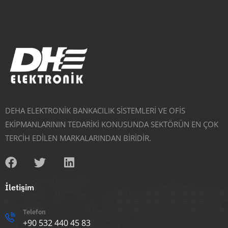
DEHA ELEKTRONİK BANKACILIK SİSTEMLERİ VE OFİS
EKİPMANLARININ TEDARİKİ KONUSUNDA SEKTÖRÜN EN ÇOK
TERCİH EDİLEN MARKALARINDAN BİRİDİR.
İletişim
Telefon
+90 532 440 45 83