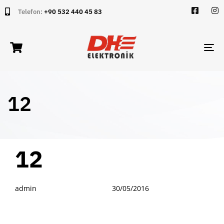
Telefon:
+90 532 440 45 83
TO
NA
12
PUBLISHED
Author
Published
12
IN:
on:
admin
30/05/2016