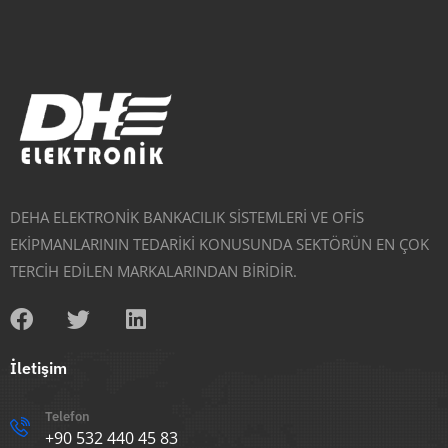
DEHA ELEKTRONİK BANKACILIK SİSTEMLERİ VE OFİS
EKİPMANLARININ TEDARİKİ KONUSUNDA SEKTÖRÜN EN ÇOK
TERCİH EDİLEN MARKALARINDAN BİRİDİR.
İletişim
Telefon
+90 532 440 45 83