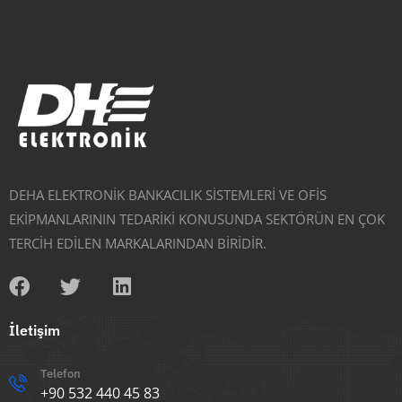
DEHA ELEKTRONİK BANKACILIK SİSTEMLERİ VE OFİS
EKİPMANLARININ TEDARİKİ KONUSUNDA SEKTÖRÜN EN ÇOK
TERCİH EDİLEN MARKALARINDAN BİRİDİR.
İletişim
Telefon
+90 532 440 45 83