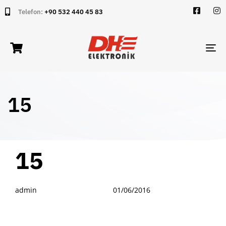
Telefon:
+90 532 440 45 83
TO
NA
15
PUBLISHED
Author
Published
15
IN:
on:
admin
01/06/2016