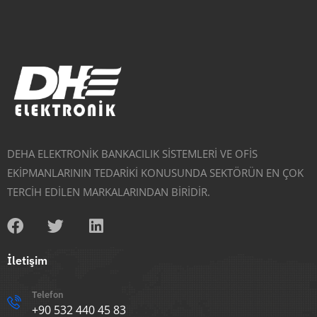
DEHA ELEKTRONİK BANKACILIK SİSTEMLERİ VE OFİS
EKİPMANLARININ TEDARİKİ KONUSUNDA SEKTÖRÜN EN ÇOK
TERCİH EDİLEN MARKALARINDAN BİRİDİR.
İletişim
Telefon
+90 532 440 45 83