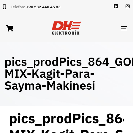
Telefon:
+90 532 440 45 83
TO
NA
pics_prodPics_864_GO
MIX-Kagit-Para-
Sayma-Makinesi
PUBLISHED
Author
Published
pics_prodPics_86
IN:
on: