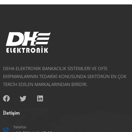
DEHA ELEKTRONİK BANKACILIK SİSTEMLERİ VE OFİS
EKİPMANLARININ TEDARİKİ KONUSUNDA SEKTÖRÜN EN ÇOK
TERCİH EDİLEN MARKALARINDAN BİRİDİR.
İletişim
Telefon