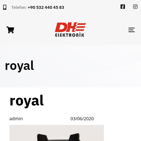
Telefon:
+90 532 440 45 83
TO
NA
royal
PUBLISHED
Author
Published
royal
IN:
on:
admin
03/06/2020