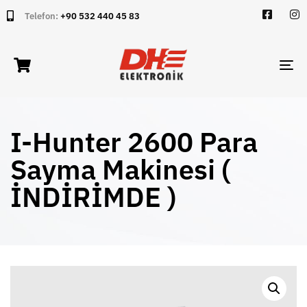
Telefon:
+90 532 440 45 83
TO
NA
I-Hunter 2600 Para
Sayma Makinesi (
İNDİRİMDE )