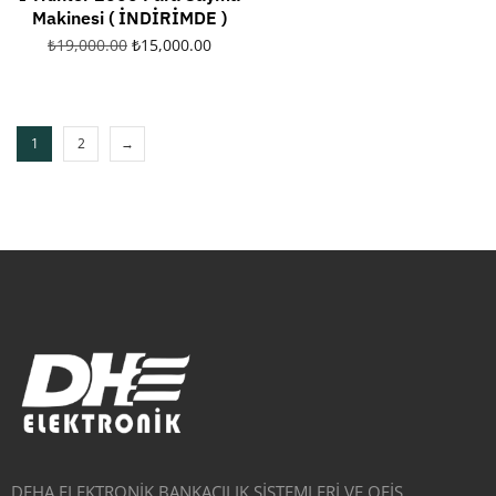
Makinesi ( İNDİRİMDE )
₺
19,000.00
₺
15,000.00
1
2
→
DEHA ELEKTRONİK BANKACILIK SİSTEMLERİ VE OFİS