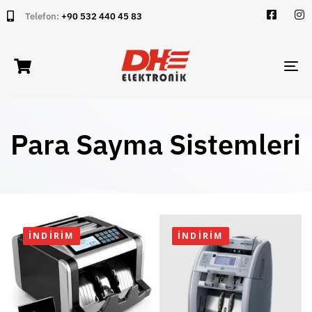
Telefon:
+90 532 440 45 83
TO
NA
Para Sayma Sistemleri
İNDIRIM
İNDIRIM