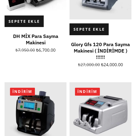
SEPETE EKLE
SEPETE EKLE
DH MİX Para Sayma
Makinesi
Glory Gfs 120 Para Sayma
₺
7,950.00
₺
6,700.00
Makinesi ( İNDİRİMDE )
!!!!!!
₺
27,000.00
₺
24,000.00
İNDIRIM
İNDIRIM