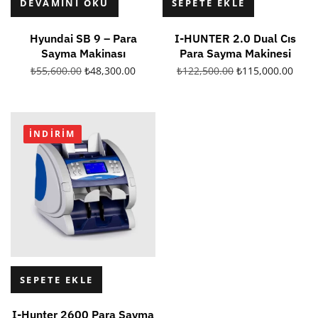
DEVAMINI OKU
SEPETE EKLE
Hyundai SB 9 – Para
I-HUNTER 2.0 Dual Cıs
Sayma Makinası
Para Sayma Makinesi
₺
55,600.00
₺
48,300.00
₺
122,500.00
₺
115,000.00
İNDIRIM
SEPETE EKLE
I-Hunter 2600 Para Sayma