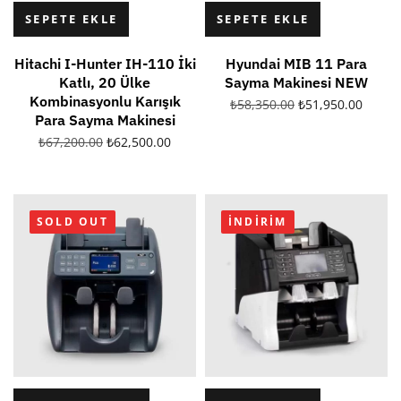
SEPETE EKLE
SEPETE EKLE
Hitachi I-Hunter IH-110 İki
Hyundai MIB 11 Para
Katlı, 20 Ülke
Sayma Makinesi NEW
Kombinasyonlu Karışık
₺
58,350.00
₺
51,950.00
Para Sayma Makinesi
₺
67,200.00
₺
62,500.00
SOLD OUT
İNDIRIM