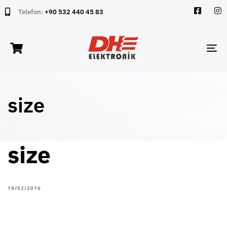
Telefon:
+90 532 440 45 83
TO
NA
size
size
19/02/2016